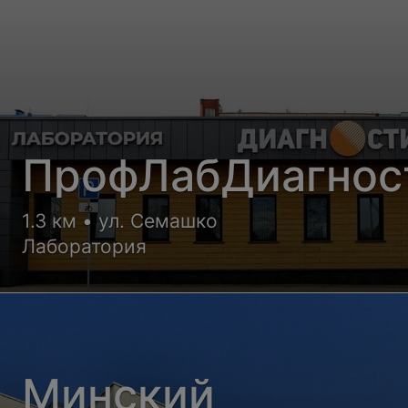
ПрофЛабДиагнос
1.3 км • ул. Семашко
Лаборатория
Минский