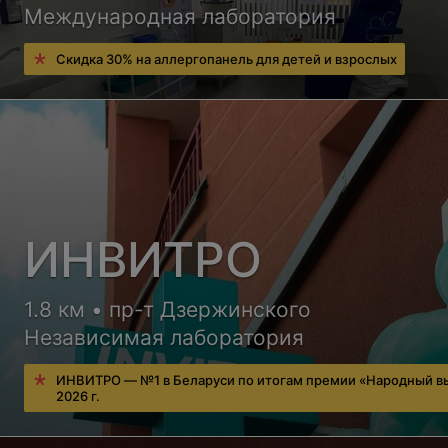
Международная лаборатория
Скидка 30% на аллергопанель для детей и взрослых
ИНВИТРО
1.8 км • пр-т Дзержинского
Независимая лаборатория
ИНВИТРО — №1 в Беларуси по итогам премии «Народный в
2026 г.