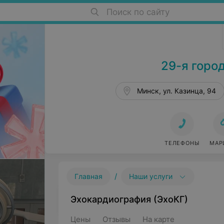
Поиск по сайту
Поликлиники в Минске
29-я горо
Минск, ул. Казинца, 94
ТЕЛЕФОНЫ
МАР
/
Главная
Наши услуги
Эхокардиография (ЭхоКГ)
Цены
Отзывы
На карте