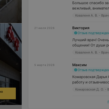
Большое спасибо за
вежливый, вниматель
Коваленя А. В. - Вра
Виктория
21 июля 2026
Отзыв подтвержде
Лучший врач! Очень 
общении! От души р
Коваленя А. В. - Вра
Максим
5 марта 2026
Отзыв подтвержде
Комаровская Дарья 
работу и отзывчивос
Комаровская Д. О. -
но