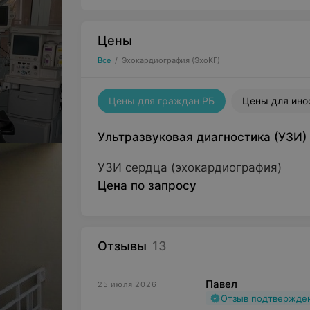
Цены
Все
/
Эхокардиография (ЭхоКГ)
Цены для граждан РБ
Цены для ино
Ультразвуковая диагностика (УЗИ)
УЗИ сердца (эхокардиография)
Цена по запросу
Отзывы
13
Павел
25 июля 2026
Отзыв подтвержде